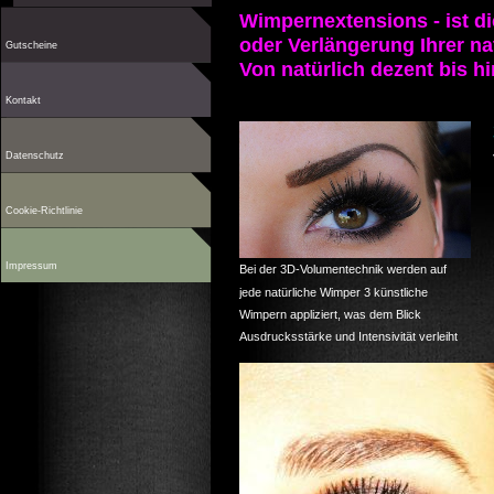
Wimpernextensions - ist d
oder
Verlängerung Ihrer n
Gutscheine
Von natürlich dezent bis hi
Kontakt
Datenschutz
Cookie-Richtlinie
Impressum
Bei der 3D-Volumentechnik werden auf
jede natürliche Wimper 3 künstliche
Wimpern appliziert, was dem Blick
Ausdrucksstärke und Intensivität verleiht