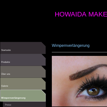
HOWAIDA MAKE
Wimpernverlängerung
Startseite
Produkte
Über uns
Galerie
Wimpernverlängerung
Preise